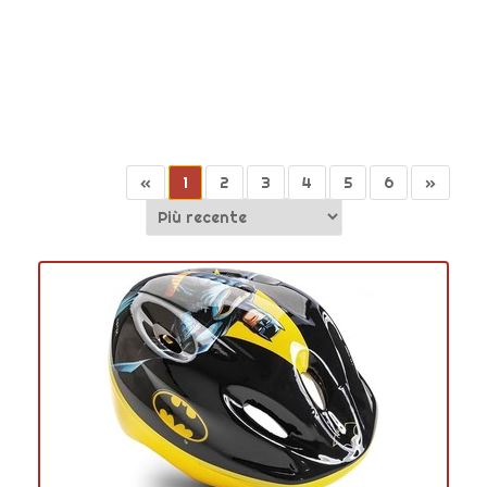
«
1
2
3
4
5
6
»