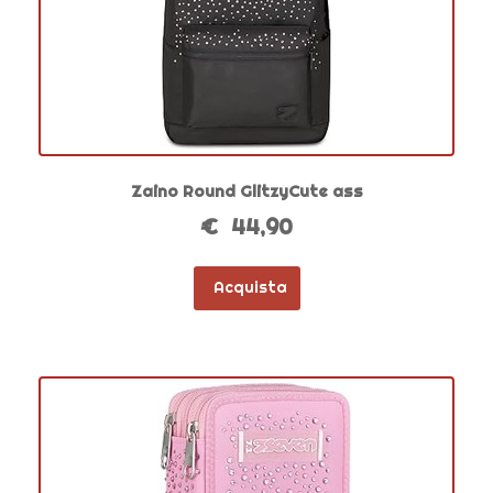
Zaino Round GlitzyCute ass
€ 44,90
Acquista