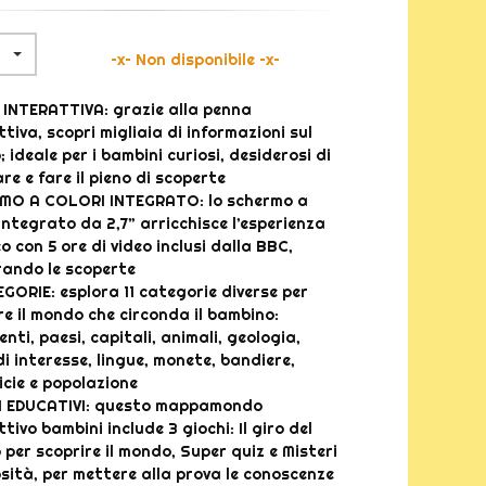
Non disponibile
INTERATTIVA: grazie alla penna
ttiva, scopri migliaia di informazioni sul
 ideale per i bambini curiosi, desiderosi di
re e fare il pieno di scoperte
MO A COLORI INTEGRATO: lo schermo a
 integrato da 2,7” arricchisce l’esperienza
o con 5 ore di video inclusi dalla BBC,
rando le scoperte
EGORIE: esplora 11 categorie diverse per
re il mondo che circonda il bambino:
nti, paesi, capitali, animali, geologia,
di interesse, lingue, monete, bandiere,
icie e popolazione
I EDUCATIVI: questo mappamondo
tivo bambini include 3 giochi: Il giro del
per scoprire il mondo, Super quiz e Misteri
osità, per mettere alla prova le conoscenze