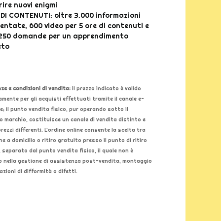
rire nuovi enigmi
DI CONTENUTI: oltre 3.000 informazioni
ntate, 600 video per 5 ore di contenuti e
 250 domande per un apprendimento
eto
ze e condizioni di vendita:
il prezzo indicato è valido
amente per gli acquisti effettuati tramite il canale e-
; il punto vendita fisico, pur operando sotto il
 marchio, costituisce un canale di vendita distinto e
rezzi differenti. L’ordine online consente la scelta tra
e a domicilio o ritiro gratuito presso il punto di ritiro
, separato dal punto vendita fisico, il quale non è
o nella gestione di assistenza post-vendita, montaggio
zioni di difformità o difetti.