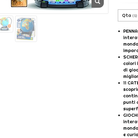
Qta
(
1
)
PENNA 
intera
mondo;
impara
SCHER
colori
di gioc
miglio
11 CAT
scopri
contine
punti 
superf
GIOCH
interat
mondo 
e curi