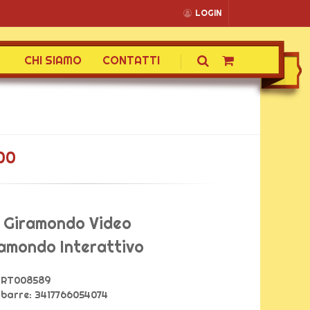
LOGIN
CHI SIAMO
CONTATTI
00
 Giramondo Video
mondo Interattivo
RT008589
 barre:
3417766054074