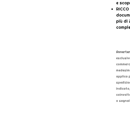
e scop
RICCO 
docume
più di
compl
Avverten
esclusiv
commerce
medesimo
applica p
spedizion
indicato
coinvolt
o segnala